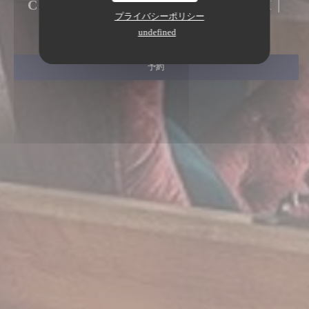
CAFÉ - RESTAURANT - BRUNCH
|
プライバシーポリシー
PARIS
undefined
予約