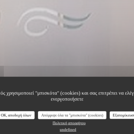
ός χρησιμοποιεί "μπισκότα" (cookies) και σας επιτρέπει να ελέγξ
ενεργοποιήσετε
OK, αποδοχή όλων
Απόρριψε όλα τα "μπισκότα" (cookies)
Εξατομίκευσ
Πολιτική απορρήτου
Photos
undefined