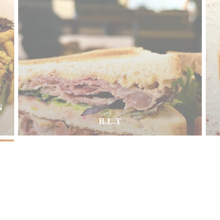
N
B.L.T