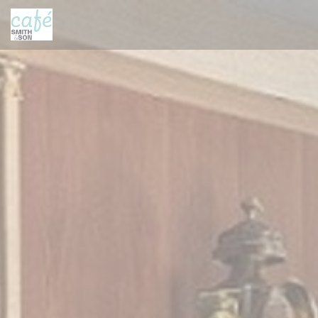
Πίνακας διαχείρισης "Μπισκότων" (Cookies)